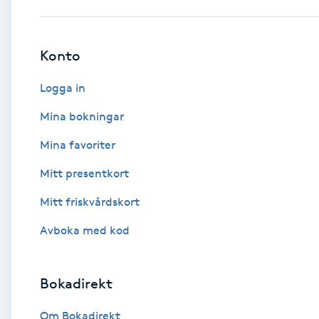
Babylights
Konto
Balayage
Logga in
Bambumassage
Mina bokningar
Mina favoriter
Barber
Mitt presentkort
Barnklippning
Mitt friskvårdskort
BIAB
Avboka med kod
Blowout
Bokadirekt
Bottenfärg
Om Bokadirekt