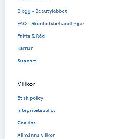
Blogg - Beautylabbet
Brynformning
FAQ - Skönhetsbehandlingar
Brynfärgning
Fakta & Råd
Brynplockning
Karriär
Support
Bröllopsuppsättning
C
Villkor
Celluliter
Etisk policy
Coachning
Integritetspolicy
Cookies
Color correction
Allmänna villkor