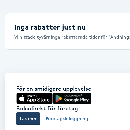
Alternativmedicin
Andningsmassage
Inga rabatter just nu
Vi hittade tyvärr inga rabatterade tider för "Andnings
Ansiktslyft utan kirurgi
Aromamassage
Ashtanga Yoga
Ayurveda
För en smidigare upplevelse
Ayurvedisk Massage
Bokadirekt för företag
Läs mer
Företagsinloggning
Ansiktsbehandling djuprengörande
B