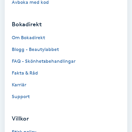
Avboka med kod
Brynformning
Bokadirekt
Brynfärgning
Om Bokadirekt
Brynplockning
Blogg - Beautylabbet
Bröllopsuppsättning
FAQ - Skönhetsbehandlingar
C
Fakta & Råd
Celluliter
Karriär
Support
Coachning
Color correction
Villkor
Etisk policy