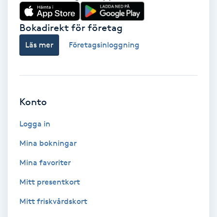
Babylights
Bokadirekt för företag
Balayage
Läs mer
Företagsinloggning
Bambumassage
Barber
Konto
Logga in
Barnklippning
Mina bokningar
BIAB
Mina favoriter
Blowout
Mitt presentkort
Mitt friskvårdskort
Bottenfärg