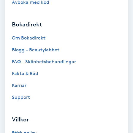
Avboka med kod
Brynformning
Bokadirekt
Brynfärgning
Om Bokadirekt
Brynplockning
Blogg - Beautylabbet
Bröllopsuppsättning
FAQ - Skönhetsbehandlingar
C
Fakta & Råd
Celluliter
Karriär
Support
Coachning
Color correction
Villkor
Etisk policy