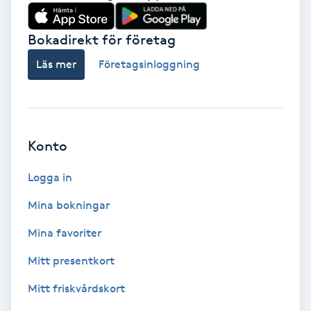
Babylights
Bokadirekt för företag
Balayage
Läs mer
Företagsinloggning
Bambumassage
Barber
Konto
Logga in
Barnklippning
Mina bokningar
BIAB
Mina favoriter
Blowout
Mitt presentkort
Mitt friskvårdskort
Bottenfärg