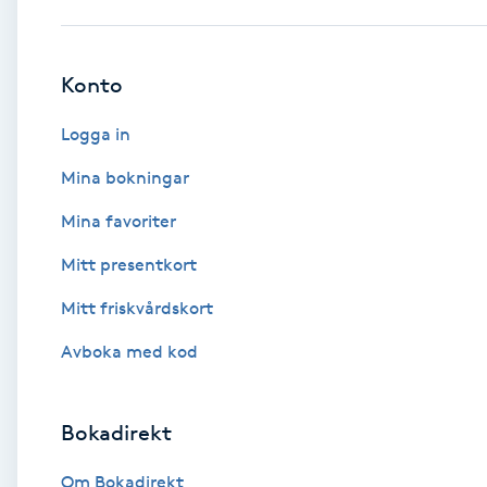
Babylights
Konto
Balayage
Logga in
Bambumassage
Mina bokningar
Mina favoriter
Barber
Mitt presentkort
Barnklippning
Mitt friskvårdskort
BIAB
Avboka med kod
Blowout
Bokadirekt
Bottenfärg
Om Bokadirekt