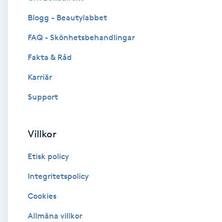
Blogg - Beautylabbet
Brynformning
FAQ - Skönhetsbehandlingar
Brynfärgning
Fakta & Råd
Brynplockning
Karriär
Support
Bröllopsuppsättning
C
Villkor
Celluliter
Etisk policy
Coachning
Integritetspolicy
Cookies
Color correction
Allmäna villkor