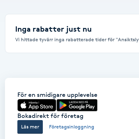
Alternativmedicin
Andningsmassage
Inga rabatter just nu
Vi hittade tyvärr inga rabatterade tider för "Ansiktslyf
Ansiktslyft utan kirurgi
Aromamassage
Ashtanga Yoga
Ayurveda
För en smidigare upplevelse
Ayurvedisk Massage
Bokadirekt för företag
Läs mer
Företagsinloggning
Ansiktsbehandling djuprengörande
B