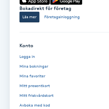
Fransk manikyr
Bokadirekt för företag
Läs mer
Företagsinloggning
Fransrengöring
Frekvensterapi
Konto
Friskvård
Logga in
Friskvårdsmassage
Mina bokningar
Frisör
Mina favoriter
Mitt presentkort
Funktionsanalys
Mitt friskvårdskort
Färgning
Avboka med kod