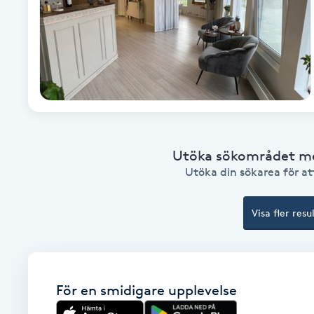
Fotsvamp
Fotvård
Fransar
Fransborttagning
Utöka sökområdet med
Utöka din sökarea för att
Fransfärgning
Visa fler resu
Fransförlängning
Fransförlängning Megavolym
För en smidigare upplevelse
Fransförlängning Volym