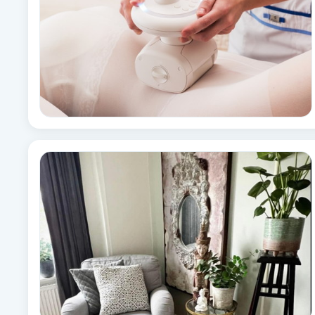
Cryoterapi
D
Damklippning
Dermapen
Diamantslipning
E
Enzympeeling
Extensions
Extensions borttagning