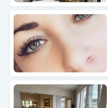
Eyeliner-tatuering
F
Face framing
Faceliftmassage
Fet hårbotten
Fettreducering
Fibromassage
Fillers
Fotmassage