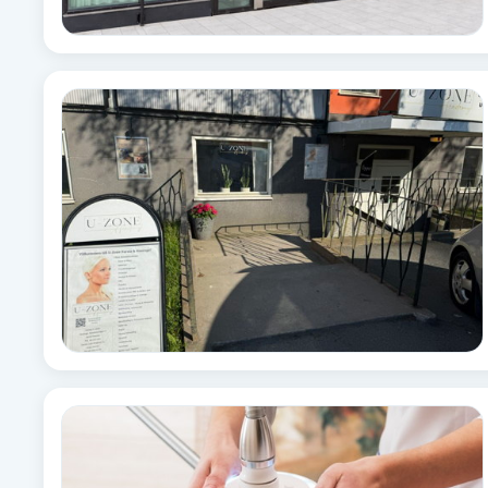
Brynformning
Brynfärgning
Brynplockning
Bröllopsuppsättning
C
Celluliter
Coachning
Color correction