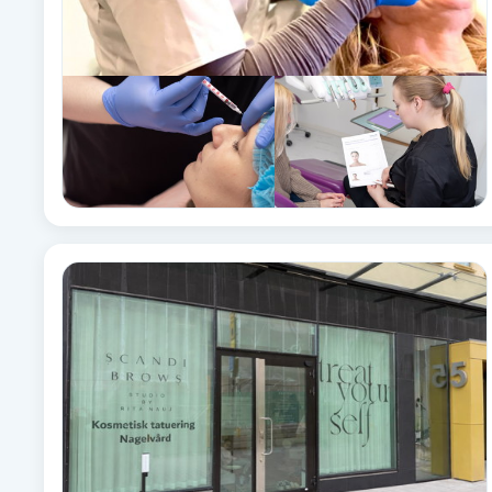
Babylights
Balayage
Bambumassage
Barber
Barnklippning
BIAB
Blowout
Bottenfärg