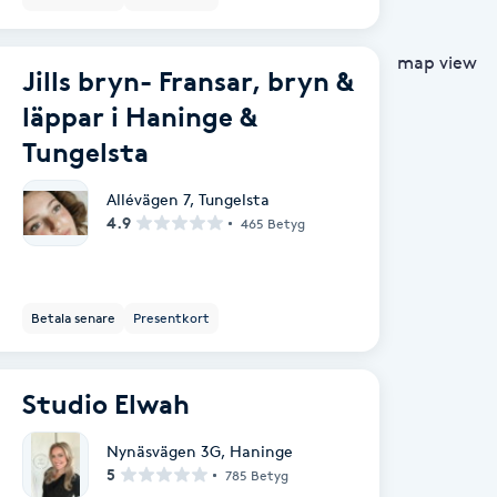
map view
Jills bryn- Fransar, bryn &
läppar i Haninge &
Tungelsta
Allévägen 7
,
Tungelsta
4.9
465 Betyg
Betala senare
Presentkort
Studio Elwah
Nynäsvägen 3G
,
Haninge
5
785 Betyg