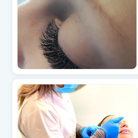
Alternativmedicin
Andningsmassage
Ansiktslyft utan kirurgi
Aromamassage
Ashtanga Yoga
Ayurveda
Ayurvedisk Massage
Ansiktsbehandling djuprengörande
B