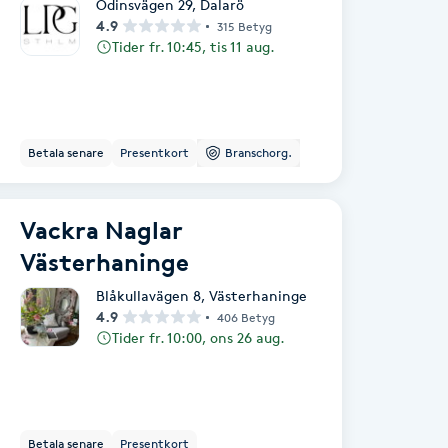
Odinsvägen 29
,
Dalarö
4.9
315 Betyg
Tider fr. 10:45, tis 11 aug.
Betala senare
Presentkort
Branschorg.
Vackra Naglar
Västerhaninge
Blåkullavägen 8
,
Västerhaninge
4.9
406 Betyg
Tider fr. 10:00, ons 26 aug.
Betala senare
Presentkort