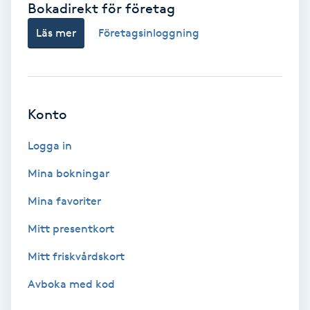
Bokadirekt för företag
Babylights
Läs mer
Företagsinloggning
Balayage
Bambumassage
Konto
Barber
Logga in
Mina bokningar
Barnklippning
Mina favoriter
BIAB
Mitt presentkort
Mitt friskvårdskort
Blowout
Avboka med kod
Bottenfärg