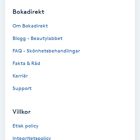
Bokadirekt
Brynformning
Om Bokadirekt
Brynfärgning
Blogg - Beautylabbet
Brynplockning
FAQ - Skönhetsbehandlingar
Fakta & Råd
Bröllopsuppsättning
C
Karriär
Support
Celluliter
Coachning
Villkor
Color correction
Etisk policy
Integritetspolicy