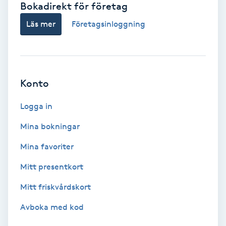
Bokadirekt för företag
Babylights
Läs mer
Företagsinloggning
Balayage
Bambumassage
Konto
Barber
Logga in
Mina bokningar
Barnklippning
Mina favoriter
BIAB
Mitt presentkort
Mitt friskvårdskort
Blowout
Avboka med kod
Bottenfärg