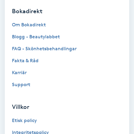
Bokadirekt
Brynformning
Om Bokadirekt
Brynfärgning
Blogg - Beautylabbet
Brynplockning
FAQ - Skönhetsbehandlingar
Fakta & Råd
Bröllopsuppsättning
C
Karriär
Support
Celluliter
Coachning
Villkor
Color correction
Etisk policy
Integritetspolicy