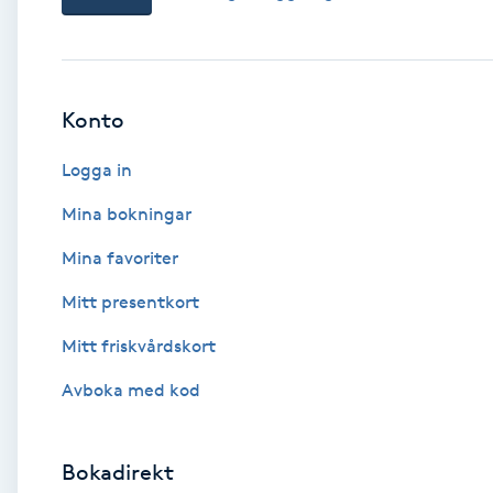
Babylights
Balayage
Konto
Logga in
Bambumassage
Mina bokningar
Barber
Mina favoriter
Barnklippning
Mitt presentkort
Mitt friskvårdskort
BIAB
Avboka med kod
Blowout
Bokadirekt
Bottenfärg