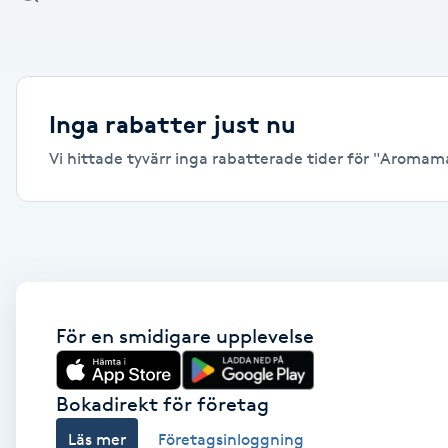
Alternativmedicin
Andningsmassage
Inga rabatter just nu
Ansiktslyft utan kirurgi
Vi hittade tyvärr inga rabatterade tider för "Aromama
Aromamassage
Ashtanga Yoga
Ayurveda
För en smidigare upplevelse
Ayurvedisk Massage
Bokadirekt för företag
Ansiktsbehandling djuprengörande
Läs mer
Företagsinloggning
B