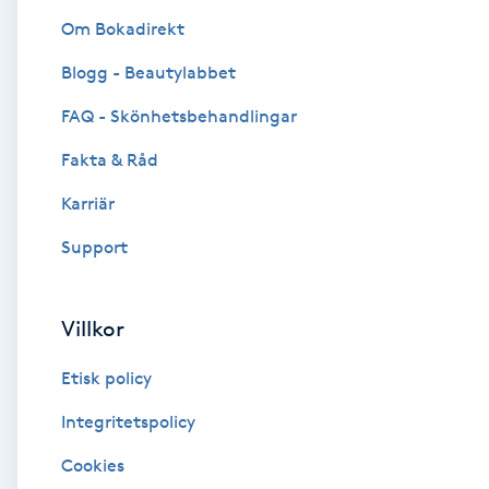
Om Bokadirekt
Brynformning
Blogg - Beautylabbet
Brynfärgning
FAQ - Skönhetsbehandlingar
Fakta & Råd
Brynplockning
Karriär
Bröllopsuppsättning
Support
C
Celluliter
Villkor
Etisk policy
Coachning
Integritetspolicy
Color correction
Cookies