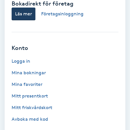
Bokadirekt för företag
Babylights
Läs mer
Företagsinloggning
Balayage
Bambumassage
Konto
Barber
Logga in
Mina bokningar
Barnklippning
Mina favoriter
BIAB
Mitt presentkort
Mitt friskvårdskort
Blowout
Avboka med kod
Bottenfärg