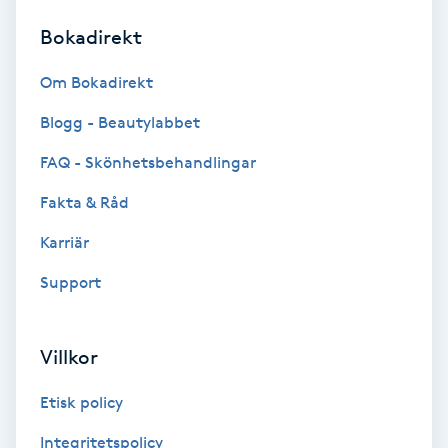
Bokadirekt
Brynformning
Om Bokadirekt
Brynfärgning
Blogg - Beautylabbet
Brynplockning
FAQ - Skönhetsbehandlingar
Fakta & Råd
Bröllopsuppsättning
C
Karriär
Support
Celluliter
Coachning
Villkor
Color correction
Etisk policy
Integritetspolicy