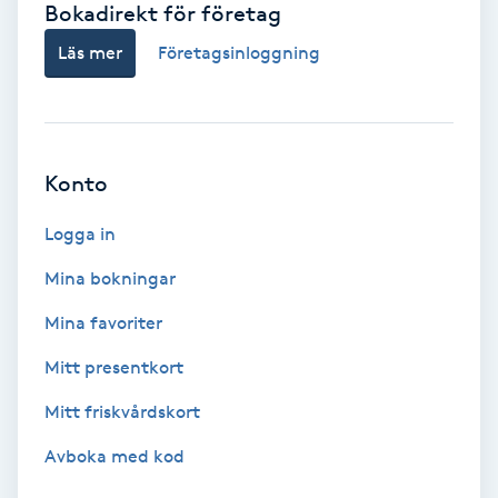
Bokadirekt för företag
Babylights
Läs mer
Företagsinloggning
Balayage
Bambumassage
Konto
Barber
Logga in
Mina bokningar
Barnklippning
Mina favoriter
BIAB
Mitt presentkort
Mitt friskvårdskort
Blowout
Avboka med kod
Bottenfärg