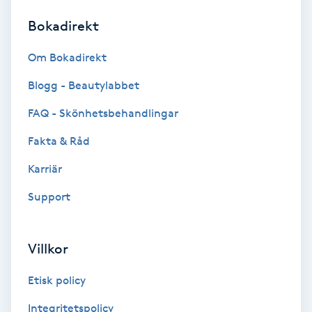
Bokadirekt
Brynformning
Om Bokadirekt
Brynfärgning
Blogg - Beautylabbet
Brynplockning
FAQ - Skönhetsbehandlingar
Fakta & Råd
Bröllopsuppsättning
C
Karriär
Support
Celluliter
Coachning
Villkor
Color correction
Etisk policy
Integritetspolicy