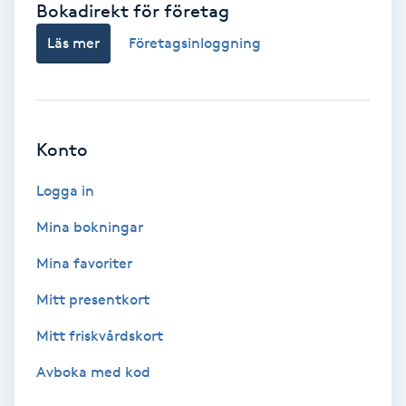
Bokadirekt för företag
Babylights
Läs mer
Företagsinloggning
Balayage
Bambumassage
Konto
Barber
Logga in
Mina bokningar
Barnklippning
Mina favoriter
BIAB
Mitt presentkort
Mitt friskvårdskort
Blowout
Avboka med kod
Bottenfärg