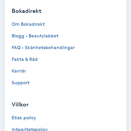
Bokadirekt
Brynformning
Om Bokadirekt
Brynfärgning
Blogg - Beautylabbet
Brynplockning
FAQ - Skönhetsbehandlingar
Fakta & Råd
Bröllopsuppsättning
C
Karriär
Support
Celluliter
Coachning
Villkor
Color correction
Etisk policy
Integritetspolicy