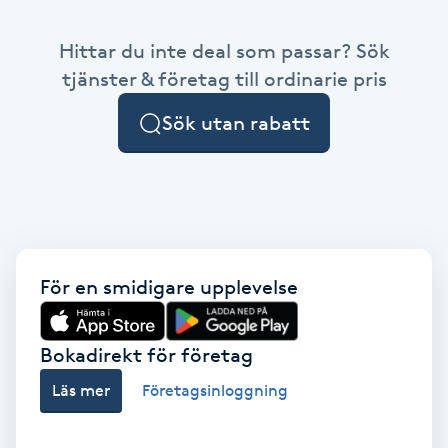
Babylights
Hittar du inte deal som passar? Sök
tjänster & företag till ordinarie pris
Balayage
Sök utan rabatt
Bambumassage
Barber
Barnklippning
För en smidigare upplevelse
BIAB
Bokadirekt för företag
Blowout
Läs mer
Företagsinloggning
Bottenfärg