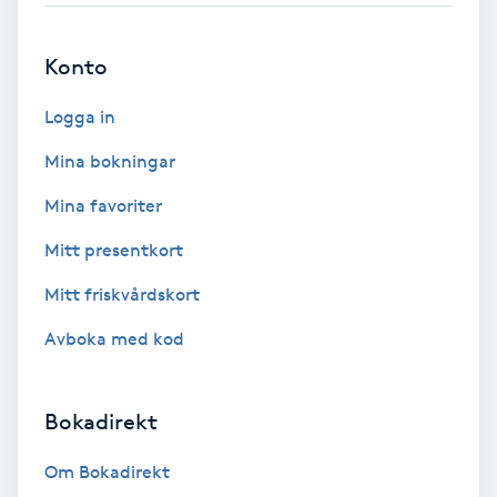
Brynformning
Konto
Brynfärgning
Logga in
Mina bokningar
Brynplockning
Mina favoriter
Bröllopsuppsättning
Mitt presentkort
C
Mitt friskvårdskort
Celluliter
Avboka med kod
Coachning
Bokadirekt
Color correction
Om Bokadirekt