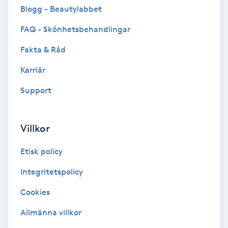
Cryoterapi
Blogg - Beautylabbet
D
FAQ - Skönhetsbehandlingar
Damklippning
Fakta & Råd
Karriär
Dermapen
Support
Diamantslipning
E
Villkor
Enzympeeling
Etisk policy
Extensions
Integritetspolicy
Cookies
Extensions borttagning
Allmänna villkor
Eyeliner-tatuering