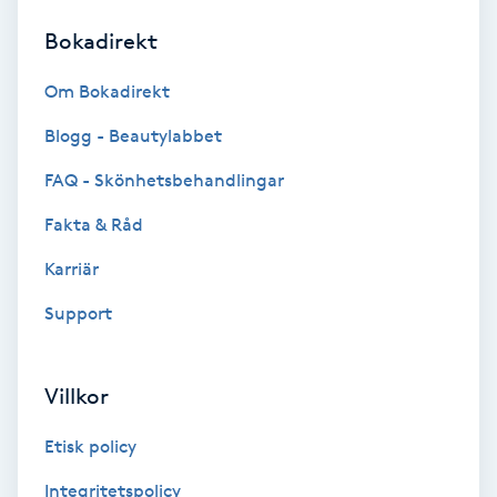
Bokadirekt
Brynformning
Om Bokadirekt
Brynfärgning
Blogg - Beautylabbet
Brynplockning
FAQ - Skönhetsbehandlingar
Fakta & Råd
Bröllopsuppsättning
C
Karriär
Support
Celluliter
Coachning
Villkor
Color correction
Etisk policy
Integritetspolicy