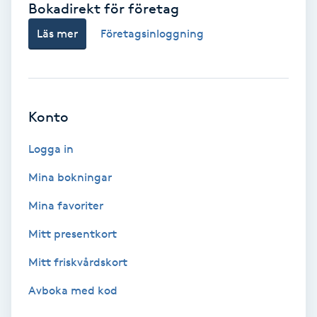
Bokadirekt för företag
Babylights
Läs mer
Företagsinloggning
Balayage
Bambumassage
Konto
Barber
Logga in
Mina bokningar
Barnklippning
Mina favoriter
BIAB
Mitt presentkort
Mitt friskvårdskort
Blowout
Avboka med kod
Bottenfärg