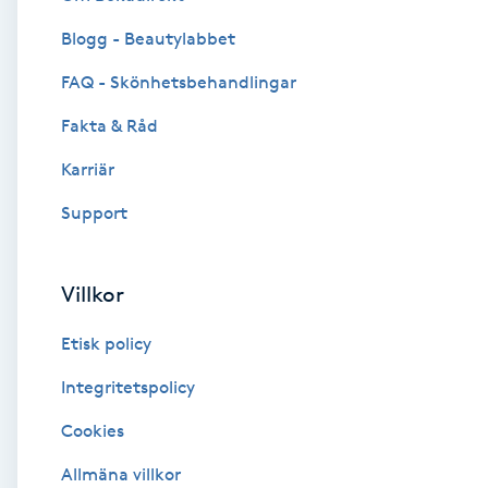
Blogg - Beautylabbet
Brynformning
FAQ - Skönhetsbehandlingar
Brynfärgning
Fakta & Råd
Brynplockning
Karriär
Support
Bröllopsuppsättning
C
Villkor
Celluliter
Etisk policy
Coachning
Integritetspolicy
Cookies
Color correction
Allmäna villkor