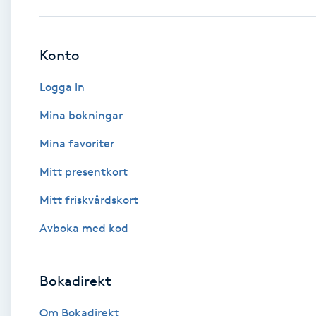
Babylights
Konto
Balayage
Logga in
Bambumassage
Mina bokningar
Mina favoriter
Barber
Mitt presentkort
Barnklippning
Mitt friskvårdskort
BIAB
Avboka med kod
Blowout
Bokadirekt
Bottenfärg
Om Bokadirekt