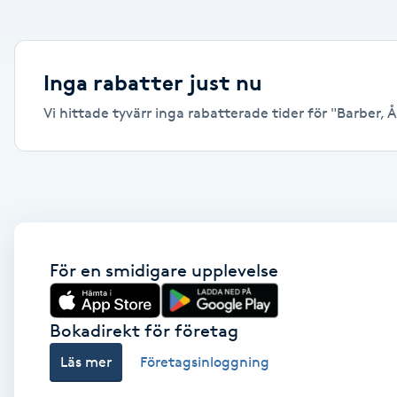
Alternativmedicin
Andningsmassage
Inga rabatter just nu
Vi hittade tyvärr inga rabatterade tider för "Barber, Åk
Ansiktslyft utan kirurgi
Aromamassage
Ashtanga Yoga
Ayurveda
För en smidigare upplevelse
Ayurvedisk Massage
Bokadirekt för företag
Läs mer
Företagsinloggning
Ansiktsbehandling djuprengörande
B