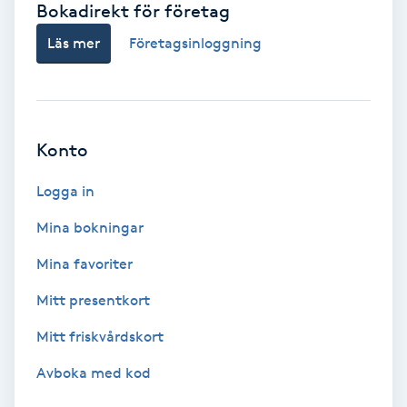
Bokadirekt för företag
Babylights
Läs mer
Företagsinloggning
Balayage
Bambumassage
Konto
Barber
Logga in
Mina bokningar
Barnklippning
Mina favoriter
BIAB
Mitt presentkort
Mitt friskvårdskort
Blowout
Avboka med kod
Bottenfärg