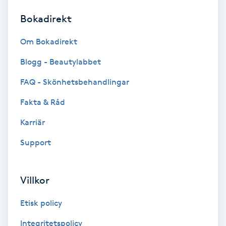
Bokadirekt
Brynformning
Om Bokadirekt
Brynfärgning
Blogg - Beautylabbet
Brynplockning
FAQ - Skönhetsbehandlingar
Fakta & Råd
Bröllopsuppsättning
C
Karriär
Support
Celluliter
Coachning
Villkor
Color correction
Etisk policy
Integritetspolicy