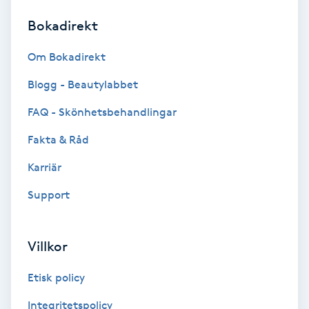
Bokadirekt
Brynformning
Om Bokadirekt
Brynfärgning
Blogg - Beautylabbet
Brynplockning
FAQ - Skönhetsbehandlingar
Fakta & Råd
Bröllopsuppsättning
C
Karriär
Support
Celluliter
Coachning
Villkor
Color correction
Etisk policy
Integritetspolicy