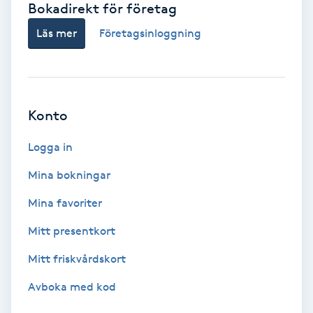
Bokadirekt för företag
Babylights
Läs mer
Företagsinloggning
Balayage
Bambumassage
Konto
Barber
Logga in
Mina bokningar
Barnklippning
Mina favoriter
BIAB
Mitt presentkort
Mitt friskvårdskort
Blowout
Avboka med kod
Bottenfärg