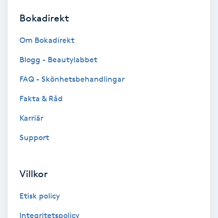
Bokadirekt
Brynformning
Om Bokadirekt
Brynfärgning
Blogg - Beautylabbet
Brynplockning
FAQ - Skönhetsbehandlingar
Fakta & Råd
Bröllopsuppsättning
C
Karriär
Support
Celluliter
Coachning
Villkor
Color correction
Etisk policy
Integritetspolicy