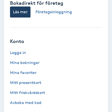
Bokadirekt för företag
Babylights
Läs mer
Företagsinloggning
Balayage
Bambumassage
Konto
Barber
Logga in
Mina bokningar
Barnklippning
Mina favoriter
BIAB
Mitt presentkort
Mitt friskvårdskort
Blowout
Avboka med kod
Bottenfärg