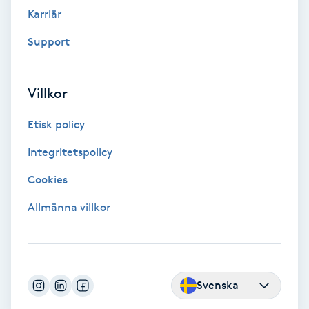
Fransk manikyr
Karriär
Support
Fransrengöring
Frekvensterapi
Villkor
Etisk policy
Friskvård
Integritetspolicy
Friskvårdsmassage
Cookies
Frisör
Allmänna villkor
Funktionsanalys
Färgning
Svenska