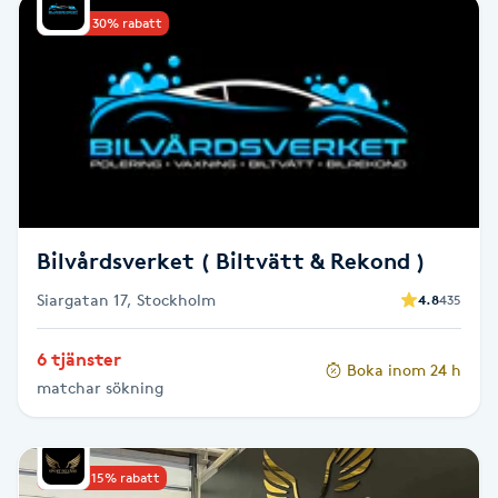
Upp till 30% rabatt
Babylights
Balayage
Bambumassage
Barber
Bilvårdsverket ( Biltvätt & Rekond )
Barnklippning
Siargatan 17, Stockholm
4.8
435
BIAB
6 tjänster
Boka inom 24 h
matchar sökning
Blowout
Bottenfärg
Upp till 15% rabatt