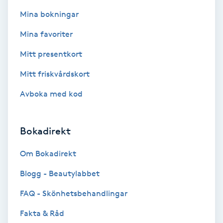
Fotsvamp
Mina bokningar
Mina favoriter
Fotvård
Mitt presentkort
Fransar
Mitt friskvårdskort
Fransborttagning
Avboka med kod
Fransfärgning
Bokadirekt
Fransförlängning
Om Bokadirekt
Blogg - Beautylabbet
Fransförlängning Megavolym
FAQ - Skönhetsbehandlingar
Fransförlängning Volym
Fakta & Råd