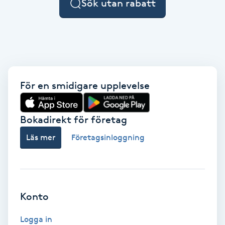
Sök utan rabatt
F
Face framing
Faceliftmassage
För en smidigare upplevelse
Fet hårbotten
Bokadirekt för företag
Fettreducering
Läs mer
Företagsinloggning
Fibromassage
Fillers
Konto
Fotmassage
Logga in