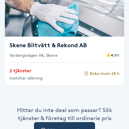
Cryoterapi
D
Damklippning
Dermapen
Skene Biltvätt & Rekond AB
Varbergsvägen 64, Skene
4.1
35
Diamantslipning
E
2 tjänster
Boka inom 24 h
matchar sökning
Enzympeeling
Extensions
Hittar du inte deal som passar? Sök
Extensions borttagning
tjänster & företag till ordinarie pris
Eyeliner-tatuering