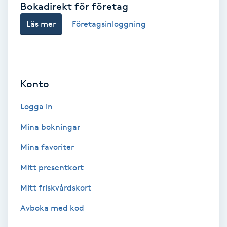
Bokadirekt för företag
Babylights
Läs mer
Företagsinloggning
Balayage
Bambumassage
Konto
Barber
Logga in
Mina bokningar
Barnklippning
Mina favoriter
BIAB
Mitt presentkort
Mitt friskvårdskort
Blowout
Avboka med kod
Bottenfärg