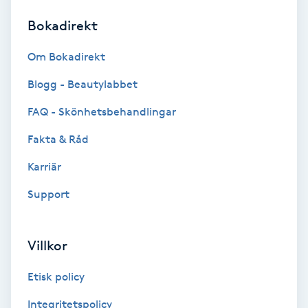
Bokadirekt
Brynformning
Om Bokadirekt
Brynfärgning
Blogg - Beautylabbet
Brynplockning
FAQ - Skönhetsbehandlingar
Fakta & Råd
Bröllopsuppsättning
C
Karriär
Support
Celluliter
Coachning
Villkor
Color correction
Etisk policy
Integritetspolicy