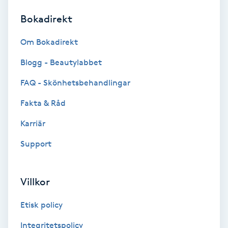
Bokadirekt
Brynformning
Om Bokadirekt
Brynfärgning
Blogg - Beautylabbet
Brynplockning
FAQ - Skönhetsbehandlingar
Fakta & Råd
Bröllopsuppsättning
C
Karriär
Support
Celluliter
Coachning
Villkor
Color correction
Etisk policy
Integritetspolicy