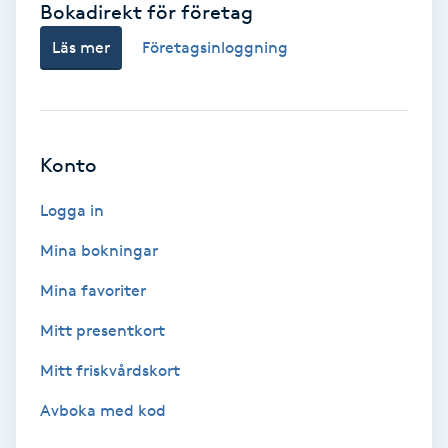
Bokadirekt för företag
Babylights
Läs mer
Företagsinloggning
Balayage
Bambumassage
Konto
Barber
Logga in
Mina bokningar
Barnklippning
Mina favoriter
BIAB
Mitt presentkort
Mitt friskvårdskort
Blowout
Avboka med kod
Bottenfärg