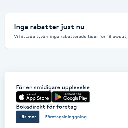
Alternativmedicin
Andningsmassage
Inga rabatter just nu
Vi hittade tyvärr inga rabatterade tider för "Blowout, V
Ansiktslyft utan kirurgi
Aromamassage
Ashtanga Yoga
Ayurveda
För en smidigare upplevelse
Ayurvedisk Massage
Bokadirekt för företag
Läs mer
Företagsinloggning
Ansiktsbehandling djuprengörande
B