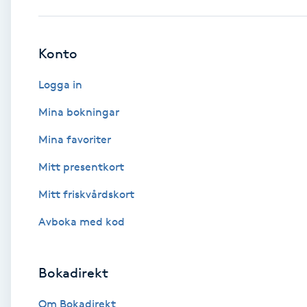
Babylights
Konto
Balayage
Logga in
Bambumassage
Mina bokningar
Mina favoriter
Barber
Mitt presentkort
Barnklippning
Mitt friskvårdskort
BIAB
Avboka med kod
Blowout
Bokadirekt
Bottenfärg
Om Bokadirekt