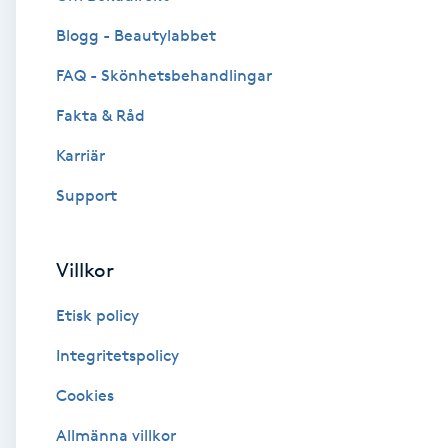
Blogg - Beautylabbet
Brynformning
FAQ - Skönhetsbehandlingar
Brynfärgning
Fakta & Råd
Brynplockning
Karriär
Support
Bröllopsuppsättning
C
Villkor
Celluliter
Etisk policy
Coachning
Integritetspolicy
Cookies
Color correction
Allmänna villkor