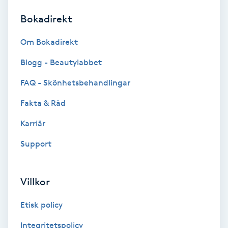
Bokadirekt
Brynformning
Om Bokadirekt
Brynfärgning
Blogg - Beautylabbet
Brynplockning
FAQ - Skönhetsbehandlingar
Fakta & Råd
Bröllopsuppsättning
C
Karriär
Support
Celluliter
Coachning
Villkor
Color correction
Etisk policy
Integritetspolicy