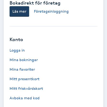
Bokadirekt för företag
Babylights
Läs mer
Företagsinloggning
Balayage
Bambumassage
Konto
Barber
Logga in
Mina bokningar
Barnklippning
Mina favoriter
BIAB
Mitt presentkort
Mitt friskvårdskort
Blowout
Avboka med kod
Bottenfärg