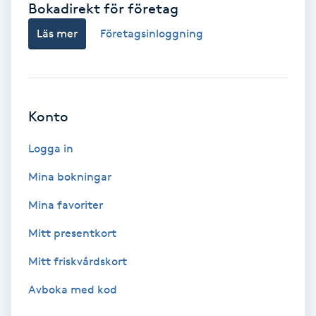
Bokadirekt för företag
Babylights
Läs mer
Företagsinloggning
Balayage
Bambumassage
Konto
Barber
Logga in
Mina bokningar
Barnklippning
Mina favoriter
BIAB
Mitt presentkort
Mitt friskvårdskort
Blowout
Avboka med kod
Bottenfärg