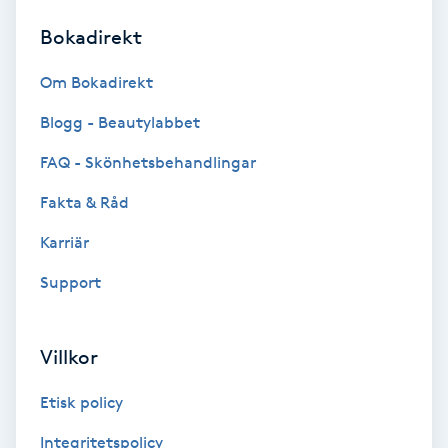
Bokadirekt
Brynformning
Om Bokadirekt
Brynfärgning
Blogg - Beautylabbet
Brynplockning
FAQ - Skönhetsbehandlingar
Fakta & Råd
Bröllopsuppsättning
C
Karriär
Support
Celluliter
Coachning
Villkor
Color correction
Etisk policy
Integritetspolicy