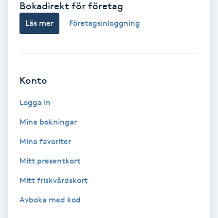
Bokadirekt för företag
Babylights
Läs mer
Företagsinloggning
Balayage
Bambumassage
Konto
Barber
Logga in
Mina bokningar
Barnklippning
Mina favoriter
BIAB
Mitt presentkort
Mitt friskvårdskort
Blowout
Avboka med kod
Bottenfärg