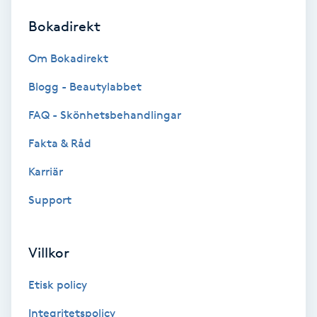
Bokadirekt
Brynformning
Om Bokadirekt
Brynfärgning
Blogg - Beautylabbet
Brynplockning
FAQ - Skönhetsbehandlingar
Fakta & Råd
Bröllopsuppsättning
C
Karriär
Support
Celluliter
Coachning
Villkor
Color correction
Etisk policy
Integritetspolicy