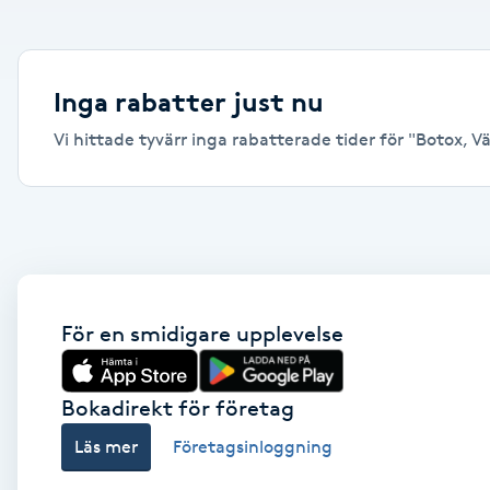
Alternativmedicin
Andningsmassage
Inga rabatter just nu
Vi hittade tyvärr inga rabatterade tider för "Botox, Vän
Ansiktslyft utan kirurgi
Aromamassage
Ashtanga Yoga
Ayurveda
För en smidigare upplevelse
Ayurvedisk Massage
Bokadirekt för företag
Läs mer
Företagsinloggning
Ansiktsbehandling djuprengörande
B