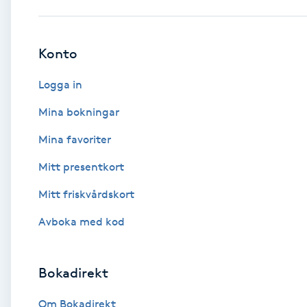
Babylights
Konto
Balayage
Logga in
Bambumassage
Mina bokningar
Mina favoriter
Barber
Mitt presentkort
Barnklippning
Mitt friskvårdskort
BIAB
Avboka med kod
Blowout
Bokadirekt
Bottenfärg
Om Bokadirekt