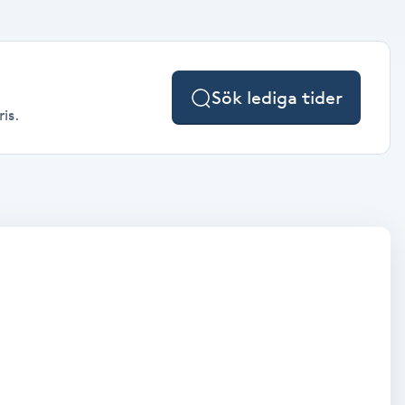
Sök lediga tider
is.