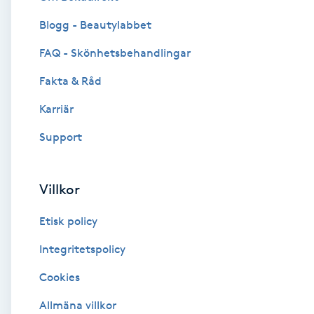
Blogg - Beautylabbet
Brynformning
FAQ - Skönhetsbehandlingar
Brynfärgning
Fakta & Råd
Brynplockning
Karriär
Support
Bröllopsuppsättning
C
Villkor
Celluliter
Etisk policy
Coachning
Integritetspolicy
Cookies
Color correction
Allmäna villkor