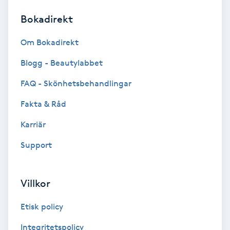
Bokadirekt
Brynformning
Om Bokadirekt
Brynfärgning
Blogg - Beautylabbet
Brynplockning
FAQ - Skönhetsbehandlingar
Fakta & Råd
Bröllopsuppsättning
C
Karriär
Support
Celluliter
Coachning
Villkor
Color correction
Etisk policy
Integritetspolicy