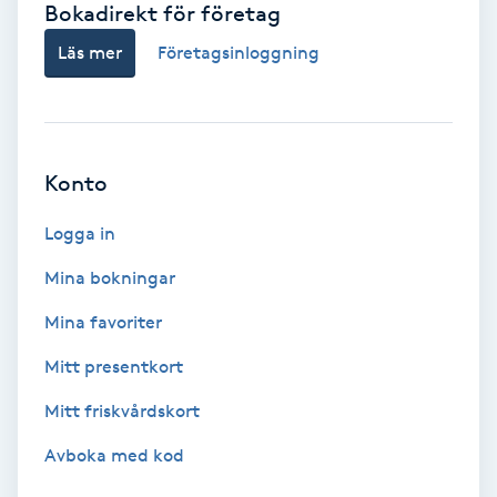
Bokadirekt för företag
Babylights
Läs mer
Företagsinloggning
Balayage
Bambumassage
Konto
Barber
Logga in
Mina bokningar
Barnklippning
Mina favoriter
BIAB
Mitt presentkort
Mitt friskvårdskort
Blowout
Avboka med kod
Bottenfärg