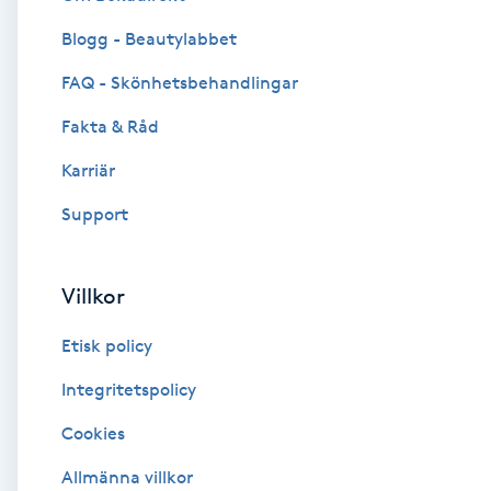
Blogg - Beautylabbet
Brynformning
FAQ - Skönhetsbehandlingar
Brynfärgning
Fakta & Råd
Brynplockning
Karriär
Support
Bröllopsuppsättning
C
Villkor
Celluliter
Etisk policy
Coachning
Integritetspolicy
Cookies
Color correction
Allmänna villkor