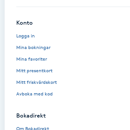
Babylights
Konto
Balayage
Logga in
Bambumassage
Mina bokningar
Mina favoriter
Barber
Mitt presentkort
Barnklippning
Mitt friskvårdskort
BIAB
Avboka med kod
Blowout
Bokadirekt
Bottenfärg
Om Bokadirekt