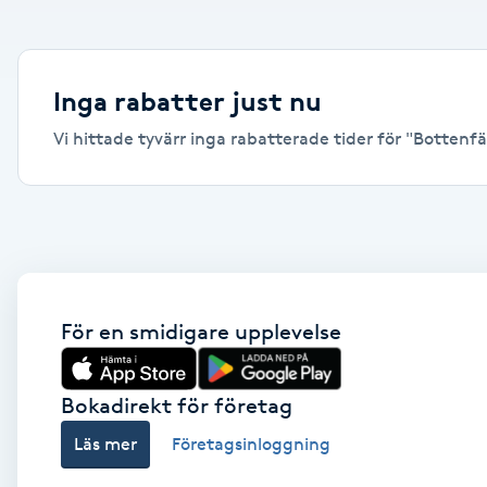
Alternativmedicin
Andningsmassage
Inga rabatter just nu
Vi hittade tyvärr inga rabatterade tider för "Bottenfär
Ansiktslyft utan kirurgi
Aromamassage
Ashtanga Yoga
Ayurveda
För en smidigare upplevelse
Ayurvedisk Massage
Bokadirekt för företag
Läs mer
Företagsinloggning
Ansiktsbehandling djuprengörande
B