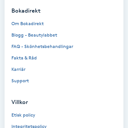
Bokadirekt
Brynformning
Om Bokadirekt
Brynfärgning
Blogg - Beautylabbet
Brynplockning
FAQ - Skönhetsbehandlingar
Fakta & Råd
Bröllopsuppsättning
C
Karriär
Support
Celluliter
Coachning
Villkor
Color correction
Etisk policy
Integritetspolicy