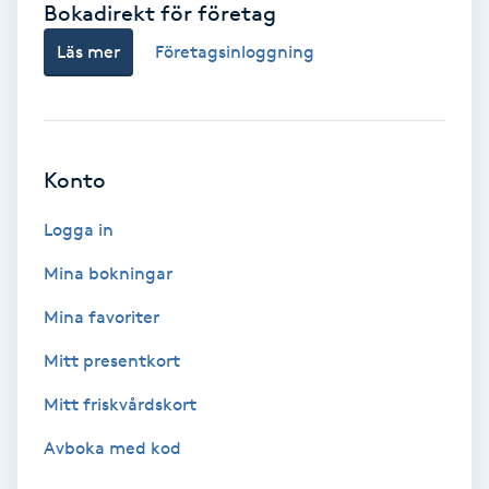
Bokadirekt för företag
Babylights
Läs mer
Företagsinloggning
Balayage
Bambumassage
Konto
Barber
Logga in
Mina bokningar
Barnklippning
Mina favoriter
BIAB
Mitt presentkort
Mitt friskvårdskort
Blowout
Avboka med kod
Bottenfärg