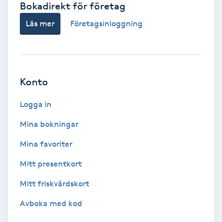
Bokadirekt för företag
Babylights
Läs mer
Företagsinloggning
Balayage
Bambumassage
Konto
Barber
Logga in
Mina bokningar
Barnklippning
Mina favoriter
BIAB
Mitt presentkort
Mitt friskvårdskort
Blowout
Avboka med kod
Bottenfärg