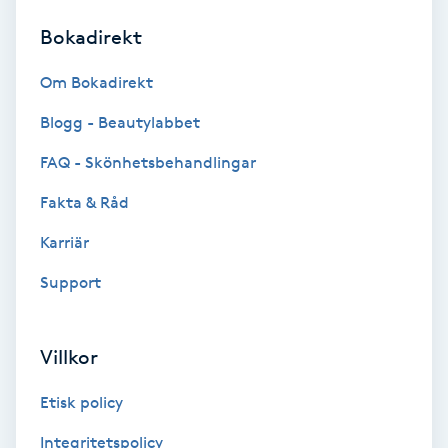
Bokadirekt
Brynformning
Om Bokadirekt
Brynfärgning
Blogg - Beautylabbet
Brynplockning
FAQ - Skönhetsbehandlingar
Fakta & Råd
Bröllopsuppsättning
C
Karriär
Support
Celluliter
Coachning
Villkor
Color correction
Etisk policy
Integritetspolicy