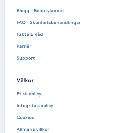
Blogg - Beautylabbet
Brynformning
FAQ - Skönhetsbehandlingar
Brynfärgning
Fakta & Råd
Brynplockning
Karriär
Support
Bröllopsuppsättning
C
Villkor
Celluliter
Etisk policy
Coachning
Integritetspolicy
Cookies
Color correction
Allmäna villkor