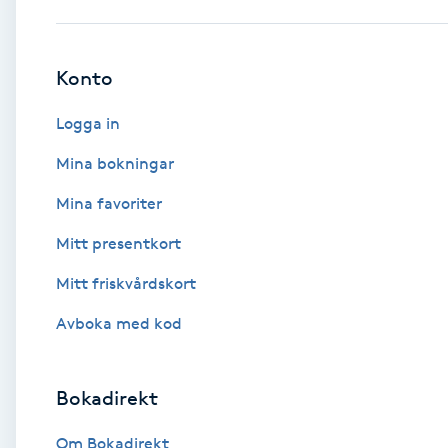
Babylights
Konto
Balayage
Logga in
Bambumassage
Mina bokningar
Mina favoriter
Barber
Mitt presentkort
Barnklippning
Mitt friskvårdskort
BIAB
Avboka med kod
Blowout
Bokadirekt
Bottenfärg
Om Bokadirekt