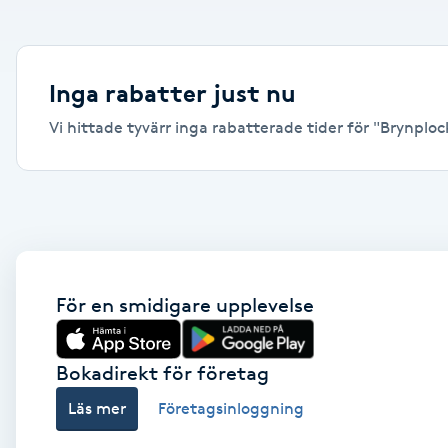
Alternativmedicin
Andningsmassage
Inga rabatter just nu
Vi hittade tyvärr inga rabatterade tider för "Brynplock
Ansiktslyft utan kirurgi
Aromamassage
Ashtanga Yoga
Ayurveda
För en smidigare upplevelse
Ayurvedisk Massage
Bokadirekt för företag
Läs mer
Företagsinloggning
Ansiktsbehandling djuprengörande
B