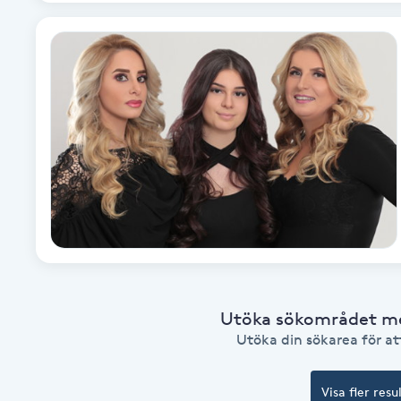
Fransk manikyr
Fransrengöring
Frekvensterapi
Friskvård
Friskvårdsmassage
Frisör
Utöka sökområdet med
Funktionsanalys
Utöka din sökarea för att
Färgning
Visa fler resu