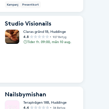
Kampanj
Presentkort
Studio Visionails
Claras gränd 1B
,
Huddinge
4.8
927 Betyg
Tider fr. 09:00, mån 10 aug.
Nailsbymishan
Terapivägen 18B
,
Huddinge
4.4
34 Betyg