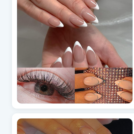
Alternativmedicin
Andningsmassage
Ansiktslyft utan kirurgi
Aromamassage
Ashtanga Yoga
Ayurveda
Ayurvedisk Massage
Ansiktsbehandling djuprengörande
B