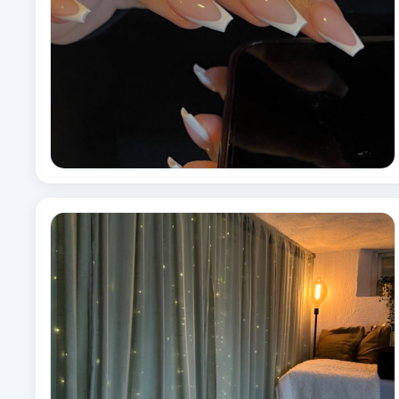
Babylights
Balayage
Bambumassage
Barber
Barnklippning
BIAB
Blowout
Bottenfärg