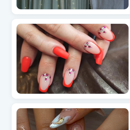
Brynformning
Brynfärgning
Brynplockning
Bröllopsuppsättning
C
Celluliter
Coachning
Color correction