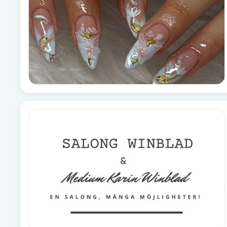
Cryoterapi
D
Damklippning
Dermapen
Diamantslipning
E
Enzympeeling
Extensions
Extensions borttagning