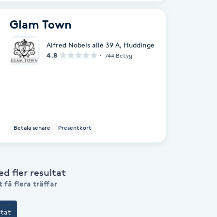
Glam Town
Alfred Nobels allé 39 A
,
Huddinge
4.8
744 Betyg
Betala senare
Presentkort
 fler resultat
 få flera träffar
ltat