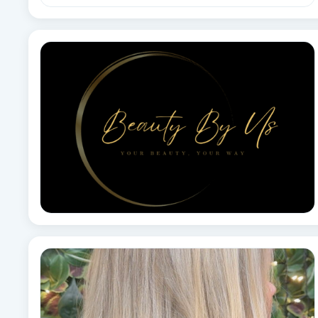
Eyeliner-tatuering
F
Face framing
Faceliftmassage
Fet hårbotten
Fettreducering
Fibromassage
Fillers
Fotmassage