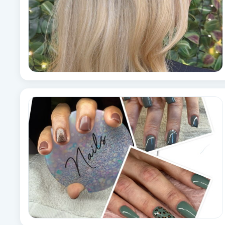
Fotsvamp
Fotvård
Fransar
Fransborttagning
Fransfärgning
Fransförlängning
Fransförlängning Megavolym
Fransförlängning Volym