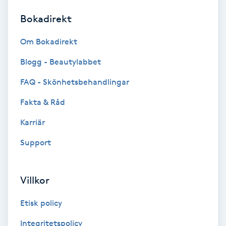
Bokadirekt
Brynformning
Om Bokadirekt
Brynfärgning
Blogg - Beautylabbet
Brynplockning
FAQ - Skönhetsbehandlingar
Fakta & Råd
Bröllopsuppsättning
C
Karriär
Support
Celluliter
Coachning
Villkor
Color correction
Etisk policy
Integritetspolicy