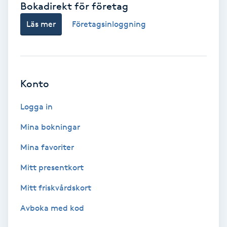
Bokadirekt för företag
Babylights
Läs mer
Företagsinloggning
Balayage
Bambumassage
Konto
Barber
Logga in
Mina bokningar
Barnklippning
Mina favoriter
BIAB
Mitt presentkort
Mitt friskvårdskort
Blowout
Avboka med kod
Bottenfärg