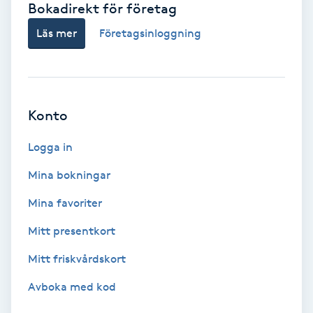
Bokadirekt för företag
Babylights
Läs mer
Företagsinloggning
Balayage
Bambumassage
Konto
Barber
Logga in
Mina bokningar
Barnklippning
Mina favoriter
BIAB
Mitt presentkort
Mitt friskvårdskort
Blowout
Avboka med kod
Bottenfärg