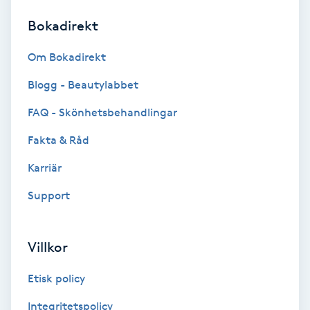
Bokadirekt
Brynformning
Om Bokadirekt
Brynfärgning
Blogg - Beautylabbet
Brynplockning
FAQ - Skönhetsbehandlingar
Fakta & Råd
Bröllopsuppsättning
C
Karriär
Support
Celluliter
Coachning
Villkor
Color correction
Etisk policy
Integritetspolicy