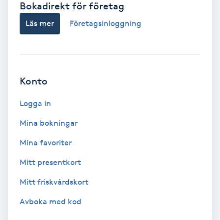
Bokadirekt för företag
Babylights
Läs mer
Företagsinloggning
Balayage
Bambumassage
Konto
Barber
Logga in
Mina bokningar
Barnklippning
Mina favoriter
BIAB
Mitt presentkort
Mitt friskvårdskort
Blowout
Avboka med kod
Bottenfärg