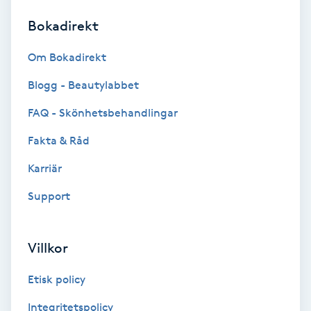
Bokadirekt
Brynformning
Om Bokadirekt
Brynfärgning
Blogg - Beautylabbet
Brynplockning
FAQ - Skönhetsbehandlingar
Fakta & Råd
Bröllopsuppsättning
C
Karriär
Support
Celluliter
Coachning
Villkor
Color correction
Etisk policy
Integritetspolicy