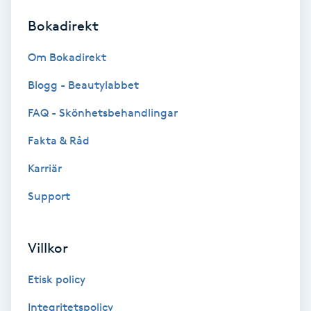
Bokadirekt
Brynformning
Om Bokadirekt
Brynfärgning
Blogg - Beautylabbet
Brynplockning
FAQ - Skönhetsbehandlingar
Fakta & Råd
Bröllopsuppsättning
C
Karriär
Support
Celluliter
Coachning
Villkor
Color correction
Etisk policy
Integritetspolicy