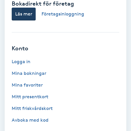
Bokadirekt för företag
Babylights
Läs mer
Företagsinloggning
Balayage
Bambumassage
Konto
Barber
Logga in
Mina bokningar
Barnklippning
Mina favoriter
BIAB
Mitt presentkort
Mitt friskvårdskort
Blowout
Avboka med kod
Bottenfärg