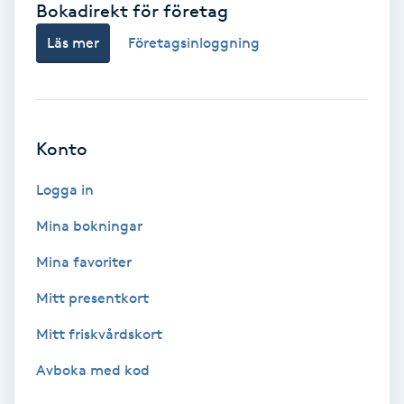
Bokadirekt för företag
Babylights
Läs mer
Företagsinloggning
Balayage
Bambumassage
Konto
Barber
Logga in
Mina bokningar
Barnklippning
Mina favoriter
BIAB
Mitt presentkort
Mitt friskvårdskort
Blowout
Avboka med kod
Bottenfärg