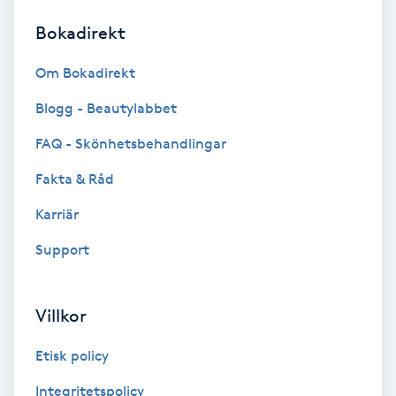
Bokadirekt
Brynformning
Om Bokadirekt
Brynfärgning
Blogg - Beautylabbet
Brynplockning
FAQ - Skönhetsbehandlingar
Fakta & Råd
Bröllopsuppsättning
C
Karriär
Support
Celluliter
Coachning
Villkor
Color correction
Etisk policy
Integritetspolicy