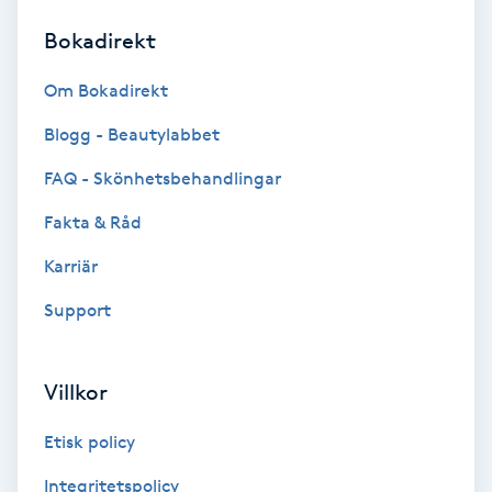
Bokadirekt
Brynformning
Om Bokadirekt
Brynfärgning
Blogg - Beautylabbet
Brynplockning
FAQ - Skönhetsbehandlingar
Fakta & Råd
Bröllopsuppsättning
C
Karriär
Support
Celluliter
Coachning
Villkor
Color correction
Etisk policy
Integritetspolicy