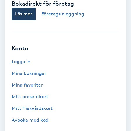
Bokadirekt för företag
Babylights
Läs mer
Företagsinloggning
Balayage
Bambumassage
Konto
Barber
Logga in
Mina bokningar
Barnklippning
Mina favoriter
BIAB
Mitt presentkort
Mitt friskvårdskort
Blowout
Avboka med kod
Bottenfärg