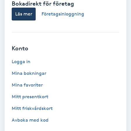
Bokadirekt för företag
Babylights
Läs mer
Företagsinloggning
Balayage
Bambumassage
Konto
Barber
Logga in
Mina bokningar
Barnklippning
Mina favoriter
BIAB
Mitt presentkort
Mitt friskvårdskort
Blowout
Avboka med kod
Bottenfärg