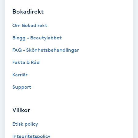
Bokadirekt
Brynformning
Om Bokadirekt
Brynfärgning
Blogg - Beautylabbet
Brynplockning
FAQ - Skönhetsbehandlingar
Fakta & Råd
Bröllopsuppsättning
C
Karriär
Support
Celluliter
Coachning
Villkor
Color correction
Etisk policy
Integritetspolicy