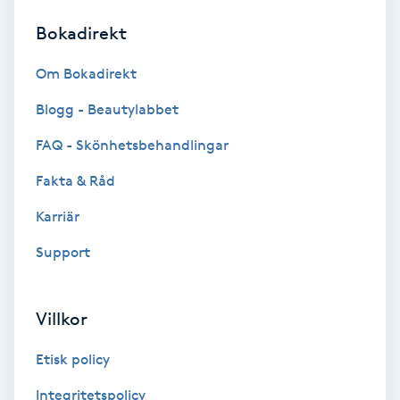
Bokadirekt
Brynformning
Om Bokadirekt
Brynfärgning
Blogg - Beautylabbet
Brynplockning
FAQ - Skönhetsbehandlingar
Fakta & Råd
Bröllopsuppsättning
C
Karriär
Support
Celluliter
Coachning
Villkor
Color correction
Etisk policy
Integritetspolicy