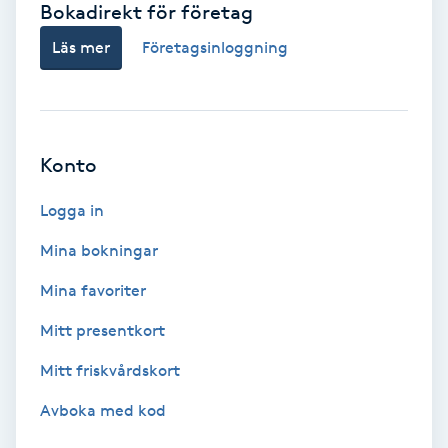
Bokadirekt för företag
Babylights
Läs mer
Företagsinloggning
Balayage
Bambumassage
Konto
Barber
Logga in
Mina bokningar
Barnklippning
Mina favoriter
BIAB
Mitt presentkort
Mitt friskvårdskort
Blowout
Avboka med kod
Bottenfärg