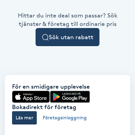
Babylights
Hittar du inte deal som passar? Sök
tjänster & företag till ordinarie pris
Balayage
Sök utan rabatt
Bambumassage
Barber
Barnklippning
För en smidigare upplevelse
BIAB
Bokadirekt för företag
Blowout
Läs mer
Företagsinloggning
Bottenfärg