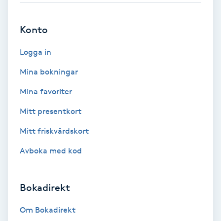
Brynformning
Konto
Brynfärgning
Logga in
Mina bokningar
Brynplockning
Mina favoriter
Bröllopsuppsättning
Mitt presentkort
C
Mitt friskvårdskort
Celluliter
Avboka med kod
Coachning
Bokadirekt
Color correction
Om Bokadirekt