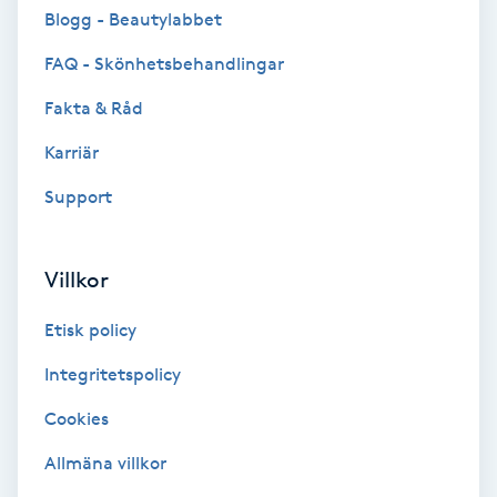
Cryoterapi
Blogg - Beautylabbet
D
FAQ - Skönhetsbehandlingar
Damklippning
Fakta & Råd
Karriär
Dermapen
Support
Diamantslipning
E
Villkor
Enzympeeling
Etisk policy
Extensions
Integritetspolicy
Cookies
Extensions borttagning
Allmäna villkor
Eyeliner-tatuering