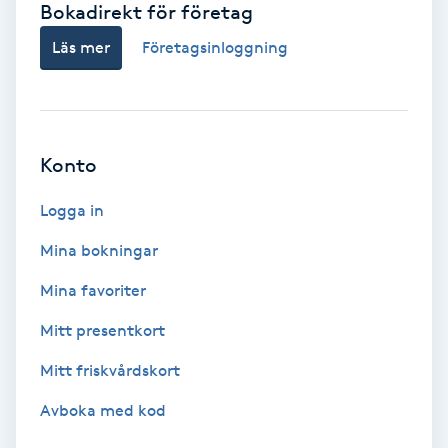
Bokadirekt för företag
Babylights
Läs mer
Företagsinloggning
Balayage
Bambumassage
Konto
Barber
Logga in
Mina bokningar
Barnklippning
Mina favoriter
BIAB
Mitt presentkort
Mitt friskvårdskort
Blowout
Avboka med kod
Bottenfärg