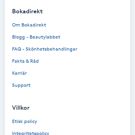
Bokadirekt
Brynformning
Om Bokadirekt
Brynfärgning
Blogg - Beautylabbet
Brynplockning
FAQ - Skönhetsbehandlingar
Fakta & Råd
Bröllopsuppsättning
C
Karriär
Support
Celluliter
Coachning
Villkor
Color correction
Etisk policy
Integritetspolicy