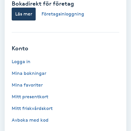
Bokadirekt för företag
Babylights
Läs mer
Företagsinloggning
Balayage
Bambumassage
Konto
Barber
Logga in
Mina bokningar
Barnklippning
Mina favoriter
BIAB
Mitt presentkort
Mitt friskvårdskort
Blowout
Avboka med kod
Bottenfärg