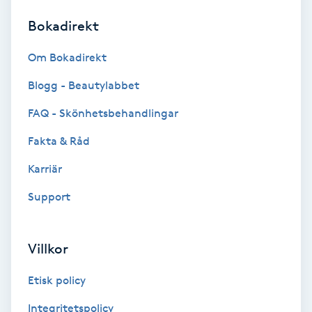
Bokadirekt
Brynformning
Om Bokadirekt
Brynfärgning
Blogg - Beautylabbet
Brynplockning
FAQ - Skönhetsbehandlingar
Fakta & Råd
Bröllopsuppsättning
C
Karriär
Support
Celluliter
Coachning
Villkor
Color correction
Etisk policy
Integritetspolicy