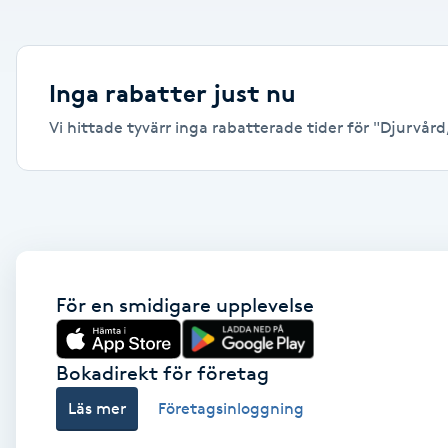
Alternativmedicin
Andningsmassage
Inga rabatter just nu
Vi hittade tyvärr inga rabatterade tider för "Djurvård,
Ansiktslyft utan kirurgi
Aromamassage
Ashtanga Yoga
Ayurveda
För en smidigare upplevelse
Ayurvedisk Massage
Bokadirekt för företag
Läs mer
Företagsinloggning
Ansiktsbehandling djuprengörande
B