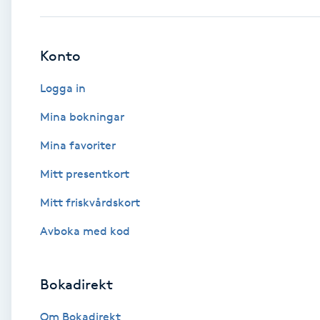
Babylights
Konto
Balayage
Logga in
Bambumassage
Mina bokningar
Mina favoriter
Barber
Mitt presentkort
Barnklippning
Mitt friskvårdskort
BIAB
Avboka med kod
Blowout
Bokadirekt
Bottenfärg
Om Bokadirekt