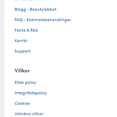
Blogg - Beautylabbet
Brynformning
FAQ - Skönhetsbehandlingar
Brynfärgning
Fakta & Råd
Brynplockning
Karriär
Support
Bröllopsuppsättning
C
Villkor
Celluliter
Etisk policy
Coachning
Integritetspolicy
Cookies
Color correction
Allmäna villkor