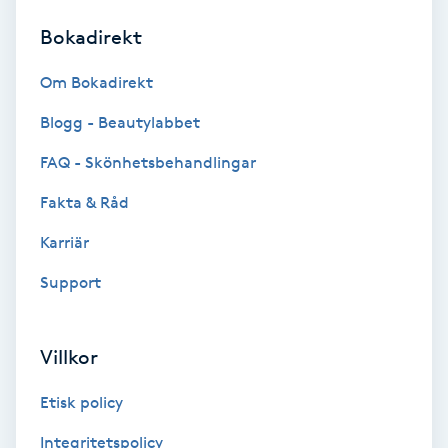
Bokadirekt
Brynformning
Om Bokadirekt
Brynfärgning
Blogg - Beautylabbet
Brynplockning
FAQ - Skönhetsbehandlingar
Fakta & Råd
Bröllopsuppsättning
C
Karriär
Support
Celluliter
Coachning
Villkor
Color correction
Etisk policy
Integritetspolicy