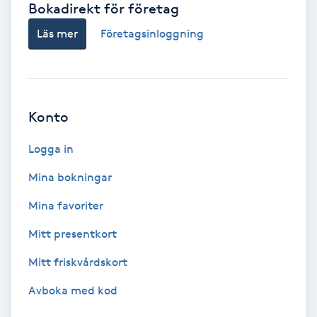
Bokadirekt för företag
Babylights
Läs mer
Företagsinloggning
Balayage
Bambumassage
Konto
Barber
Logga in
Mina bokningar
Barnklippning
Mina favoriter
BIAB
Mitt presentkort
Mitt friskvårdskort
Blowout
Avboka med kod
Bottenfärg