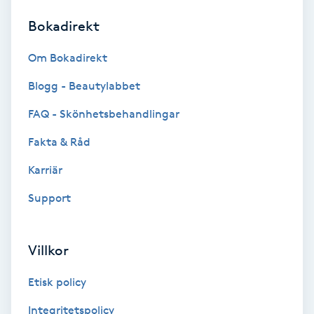
Bokadirekt
Brynformning
Om Bokadirekt
Brynfärgning
Blogg - Beautylabbet
Brynplockning
FAQ - Skönhetsbehandlingar
Fakta & Råd
Bröllopsuppsättning
C
Karriär
Support
Celluliter
Coachning
Villkor
Color correction
Etisk policy
Integritetspolicy