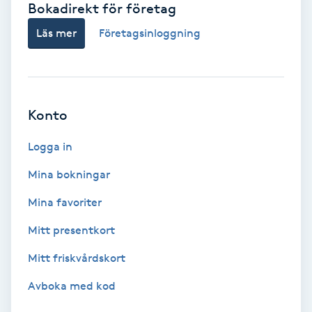
Bokadirekt för företag
Babylights
Läs mer
Företagsinloggning
Balayage
Bambumassage
Konto
Barber
Logga in
Mina bokningar
Barnklippning
Mina favoriter
BIAB
Mitt presentkort
Mitt friskvårdskort
Blowout
Avboka med kod
Bottenfärg