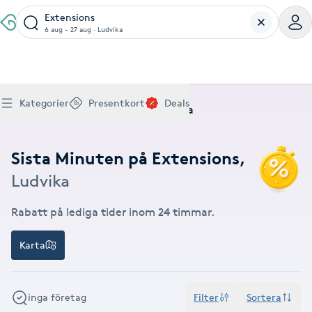
Extensions
6 aug - 27 aug
·
Ludvika
Boka klippning, färg, balayage eller barberare - allt
Thaimassage, gravidmassage, koppning eller klassisk
Manikyr, nagelförlängning, akryl eller gellack - boka
Lashlift, browlift, fransförlängning och trådning - få
Ansiktsbehandling, microneedling, Dermapen eller
Spraytan, fillers, tandblekning eller makeup -
Akupunktur, kiropraktik, yoga eller samtalsterapi -
Presentkort på Bokadirekt
Deals
A
Köp Friskvårdskort
Kategorier
Presentkort
Deals
för ditt hår på ett ställe.
- hitta rätt behandling här.
dina naglar hos proffs.
form och färg med stil.
LPG - boka din hudvård nu.
upptäck skönhetsbehandlingar här.
boka din väg till välmående.
Hem
Deals
Extensions
Ludvika
Gäller för friskvårdstjänster hos 4 500+ utövare
Köp Presentkort
Hitta en deal
Akne
Frisör nära mig
Massage nära mig
Naglar nära mig
Fransar & Bryn nära mig
Hudvård nära mig
Skönhet nära mig
Hälsa nära mig
Gäller hos 10 000+ specialister - digital eller fysisk
Alltid med rabatt
Mitt friskvårdskort
leverans
Sista Minuten på Extensions
,
POPULÄRA DEALSKATEGORIER
Aknebehandling
POPULÄRA FRISKVÅRDSTJÄNSTER
POPULÄRA TJÄNSTER
POPULÄRA TJÄNSTER
POPULÄRA TJÄNSTER
POPULÄRA TJÄNSTER
POPULÄRA TJÄNSTER
POPULÄRA TJÄNSTER
POPULÄRA TJÄNSTER
Ludvika
Mitt presentkort
Frisör
Lashlift
Massage
Koppningsmassage
Klippning
Thaimassage
Pedikyr
Fransar
Ansiktsbehandling
Fillers
Kiropraktik
Barnklippning
Fotmassage
Gele naglar
Microblading
Dermapen
Kosmetisk tatuering
Yoga
POPULÄRT ATT BOKA
Akrylnaglar
Barberare
Browlift
Rabatt på lediga tider inom 24 timmar.
Thaimassage
Taktil massage
Frisör
Manikyr
Herrklippning
Svensk massage
Nagelförlängning
Fransförlängning
Microneedling
Piercing
Naprapati
Balayage
Ansiktsmassage
Akrylnaglar
Trådning
Pigmentfläckar
Makeup
Träning
Massage
Naglar
Akupressur
Karta
Ansiktsmassage
Naprapati
Massage
Hudvård
Slingor
Klassisk massage
Manikyr
Lashlift
Headspa
Spraytan
Medicinsk fotvård
Keratin
Taktil massage
Fransk manikyr
Singel fransar
Rosaceabehandling
Skinbooster
Sjukgymnastik
Hudvård
Manikyr
Fotmassage
Kiropraktik
Thaimassage
Ansiktsbehandling
Hårförlängning
Lymfmassage
Nagelvård
Ögonbryn
LPG
Tandblekning
Estetisk fotvård
Olaplex
Koppningsmassage
Borttagning
Fransfärgning
Kärlbehandling
PRP
Samtalsterapi
Akupunktur
Ansiktsbehandling
Pedikyr
inga företag
Filter
Sortera
Lymfmassage
Träning
Ansiktsmassage
Microneedling
Barberare
Gravidmassage
Gellack
Browlift
HIFU
Tatuering
Akupunktur
Reparation
Volymfransar
Aknebehandling
Hyperhidros
Healing