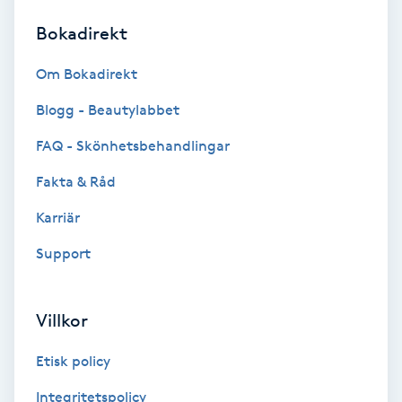
Bokadirekt
Brynformning
Om Bokadirekt
Brynfärgning
Blogg - Beautylabbet
Brynplockning
FAQ - Skönhetsbehandlingar
Fakta & Råd
Bröllopsuppsättning
C
Karriär
Support
Celluliter
Coachning
Villkor
Color correction
Etisk policy
Integritetspolicy