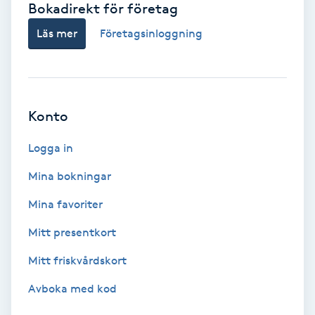
Bokadirekt för företag
Babylights
Läs mer
Företagsinloggning
Balayage
Bambumassage
Konto
Barber
Logga in
Mina bokningar
Barnklippning
Mina favoriter
BIAB
Mitt presentkort
Mitt friskvårdskort
Blowout
Avboka med kod
Bottenfärg