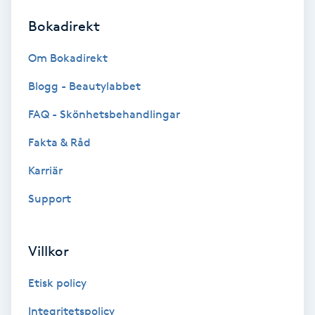
Bokadirekt
Brynformning
Om Bokadirekt
Brynfärgning
Blogg - Beautylabbet
Brynplockning
FAQ - Skönhetsbehandlingar
Fakta & Råd
Bröllopsuppsättning
C
Karriär
Support
Celluliter
Coachning
Villkor
Color correction
Etisk policy
Integritetspolicy