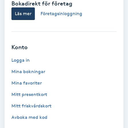
Bokadirekt för företag
Babylights
Läs mer
Företagsinloggning
Balayage
Bambumassage
Konto
Barber
Logga in
Mina bokningar
Barnklippning
Mina favoriter
BIAB
Mitt presentkort
Mitt friskvårdskort
Blowout
Avboka med kod
Bottenfärg