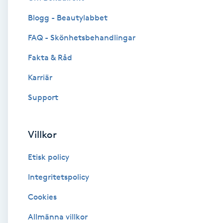
Blogg - Beautylabbet
Brynformning
FAQ - Skönhetsbehandlingar
Brynfärgning
Fakta & Råd
Brynplockning
Karriär
Support
Bröllopsuppsättning
C
Villkor
Celluliter
Etisk policy
Coachning
Integritetspolicy
Cookies
Color correction
Allmänna villkor