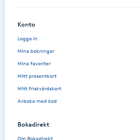
Babylights
Konto
Balayage
Logga in
Bambumassage
Mina bokningar
Mina favoriter
Barber
Mitt presentkort
Barnklippning
Mitt friskvårdskort
BIAB
Avboka med kod
Blowout
Bokadirekt
Bottenfärg
Om Bokadirekt