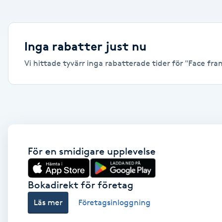
Alternativmedicin
Andningsmassage
Inga rabatter just nu
Vi hittade tyvärr inga rabatterade tider för "Face fram
Ansiktslyft utan kirurgi
Aromamassage
Ashtanga Yoga
Ayurveda
För en smidigare upplevelse
Ayurvedisk Massage
Bokadirekt för företag
Läs mer
Företagsinloggning
Ansiktsbehandling djuprengörande
B