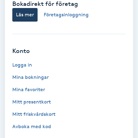
Bokadirekt för företag
Babylights
Läs mer
Företagsinloggning
Balayage
Bambumassage
Konto
Barber
Logga in
Mina bokningar
Barnklippning
Mina favoriter
BIAB
Mitt presentkort
Mitt friskvårdskort
Blowout
Avboka med kod
Bottenfärg