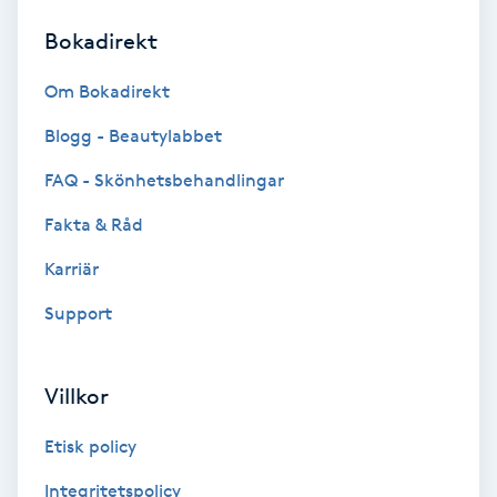
Bokadirekt
Brynformning
Om Bokadirekt
Brynfärgning
Blogg - Beautylabbet
Brynplockning
FAQ - Skönhetsbehandlingar
Fakta & Råd
Bröllopsuppsättning
C
Karriär
Support
Celluliter
Coachning
Villkor
Color correction
Etisk policy
Integritetspolicy