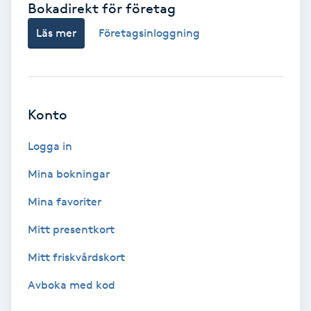
Bokadirekt för företag
Babylights
Läs mer
Företagsinloggning
Balayage
Bambumassage
Konto
Barber
Logga in
Mina bokningar
Barnklippning
Mina favoriter
BIAB
Mitt presentkort
Mitt friskvårdskort
Blowout
Avboka med kod
Bottenfärg