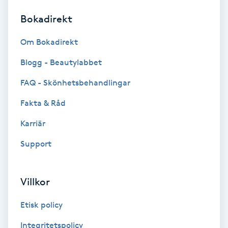
Bokadirekt
Brynformning
Om Bokadirekt
Brynfärgning
Blogg - Beautylabbet
Brynplockning
FAQ - Skönhetsbehandlingar
Fakta & Råd
Bröllopsuppsättning
C
Karriär
Support
Celluliter
Coachning
Villkor
Color correction
Etisk policy
Integritetspolicy